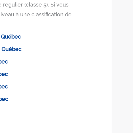
régulier (classe 5). Si vous
niveau à une classification de
du Québec
du Québec
ébec
ébec
ébec
ébec